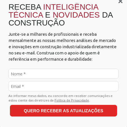
0800 021 1709
RECEBA
INTELIGÊNCIA
Seg a Sex das 7h30 às 17h30
TÉCNICA
E
NOVIDADES
DA
exceto feriados
CONSTRUÇÃO
Junte-se a milhares de profissionais e receba
mensalmente as nossas melhores análises de mercado
e inovações em construção industrializada diretamente
no seu e-mail. Construa com o apoio de quem é
referência em performance e durabilidade:
Utilizamos cookies e outras tecnologias para
criar a melhor experiência para você, de
acordo com a nossa
Política de Privacidade
e
Eternit © 2026 todos os direitos reservados.
ao continuar navegando, você concorda com
estas condições.
Ao informar meus dados, eu concordo em receber comunicações e
estou ciente das diretrizes da
Política de Privacidade
.
Saiba mais sobre
cookies
ou como inativá-los
nas configurações do seu computador.
QUERO RECEBER AS ATUALIZAÇÕES
Aceitar e fechar