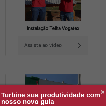
Instalação Telha Vogatex
Assista ao vídeo
Turbine sua produtividade com
nosso novo guia